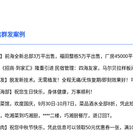
信群发案例
】前海全新总部3万平出售，福田整栋5万平出售，厂房45000
《招商·到家汇》隆重引进 民宿管理：四海友家，马尔贝拉样板
发】脱发新技术。无需植发！全程无痛/无恢复期/即刻效果好！
海部】祝您生日快乐，身体健康，万事顺利！
菜馆，欢度国庆，9月30日-10月7日，菜品酒水全部8折，凭此
，吃湘菜到巧湘厨，****二楼，巧湘厨餐厅，退订回T。
肉】祝您中秋节快乐，凭此信息可以领取50元优惠券一张，满100即