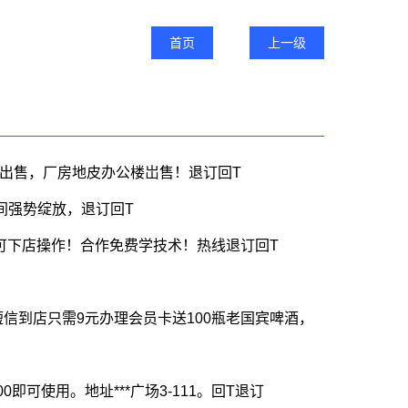
首页
上一级
平出售，厂房地皮办公楼岀售！退订回T
间强势绽放，退订回T
可下店操作！合作免费学技术！热线退订回T
短信到店只需9元办理会员卡送100瓶老国宾啤酒，
可使用。地址***广场3-111。回T退订