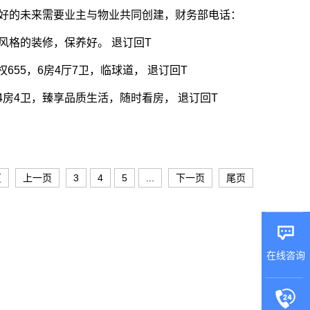
美好的未来需要业主与物业共同创建，财务部电话：
风格的装修，保养好。 退订回T
55，6房4厅7卫，临球道， 退订回T
房4卫，臻享品质生活，随时看房， 退订回T
页
上一页
3
4
5
...
下一页
尾页
在线咨询