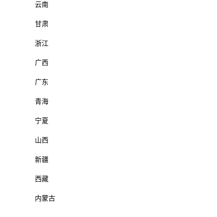
云南
甘肃
浙江
广西
广东
青海
宁夏
山西
新疆
西藏
内蒙古