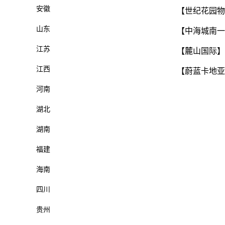
安徽
【世纪花园物
山东
【中海城南一
江苏
【麓山国际】
江西
【蔚蓝卡地亚
河南
湖北
湖南
福建
海南
四川
贵州