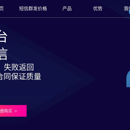
页
短信群发价格
产品
优势
我
台
信
费 失败返回
合同保证质量
册购买 >