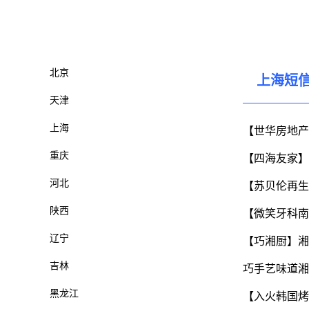
北京
上海短
天津
上海
【世华房地产
重庆
【四海友家】
河北
【苏贝伦再生
陕西
【微笑牙科南
辽宁
【巧湘厨】湘
吉林
巧手艺味道湘
黑龙江
【入火韩国烤