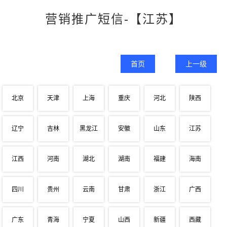
营销推广短信-【江苏】
首页
上一级
北京
天津
上海
重庆
河北
陕西
辽宁
吉林
黑龙江
安徽
山东
江苏
江西
河南
湖北
湖南
福建
海南
四川
贵州
云南
甘肃
浙江
广西
广东
青海
宁夏
山西
新疆
西藏