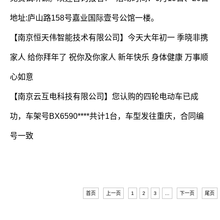
地址:庐山路158号嘉业国际壹号公馆一楼。
【南京恒天伟智能技术有限公司】今天大年初一 季晓非携
家人 给你拜年了 祝你及你家人 新年快乐 身体健康 万事顺
心如意
【南京云互电科技有限公司】您认购的四轮电动车已成
功，车架号BX6590****共计1台，车型发往重庆，合同编
号一致
首页
上一页
1
2
3
...
下一页
尾页