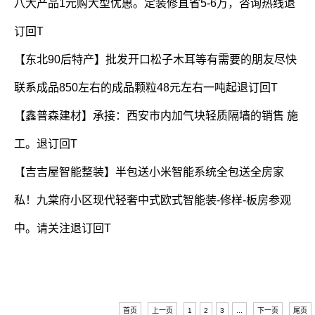
八大产品1元购大型优惠。定装修直省5-6万，咨询热线退
订回T
【东北90后特产】批发开口松子木耳等有需要的朋友尽快
联系成品850左右的成品颗粒48元左右一吨起退订回T
【鑫普森建材】承接：西安市内加气块轻质隔墙的销售 施
工。退订回T
【吉吉屋智能整装】半包送小米智能系统全包送全房家
私！九棠府小区现代轻奢中式欧式智能装-修样-板房参观
中。请关注退订回T
首页
上一页
1
2
3
...
下一页
尾页