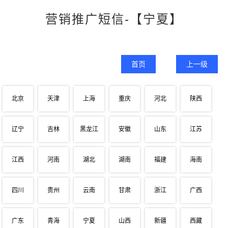
营销推广短信-【宁夏】
首页
上一级
北京
天津
上海
重庆
河北
陕西
辽宁
吉林
黑龙江
安徽
山东
江苏
江西
河南
湖北
湖南
福建
海南
四川
贵州
云南
甘肃
浙江
广西
广东
青海
宁夏
山西
新疆
西藏