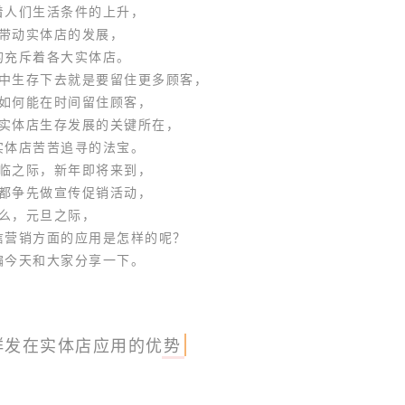
着人们生活条件的上升，
带动实体店的发展，
的充斥着各大实体店。
中生存下去就是要留住更多顾客，
如何能在时间留住顾客，
实体店生存发展的关键所在，
实体店苦苦追寻的法宝。
临之际，新年即将来到，
都争先做宣传促销活动，
么，元旦之际，
信营销方面的应用是怎样的呢？
编今天和大家分享一下。
群发在实体店应用的优势