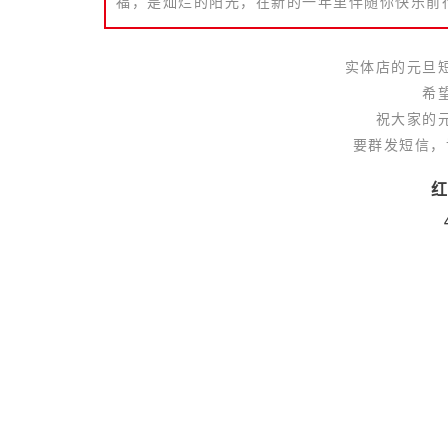
福，是灿烂的阳光，在新的一年里伴随你快乐前
实体店的元旦
希
祝大家的
要群发短信，