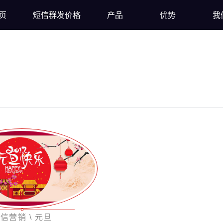
页
短信群发价格
产品
优势
我
信营销 \ 元旦