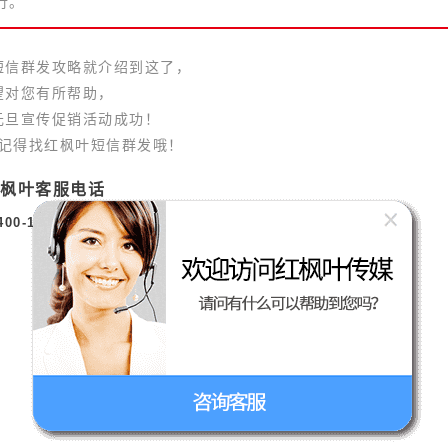
行。
短信群发攻略就介绍到这了，
望对您有所帮助，
元旦宣传促销活动成功！
记得找红枫叶短信群发哦！
红枫叶客服电话
400-163-0731